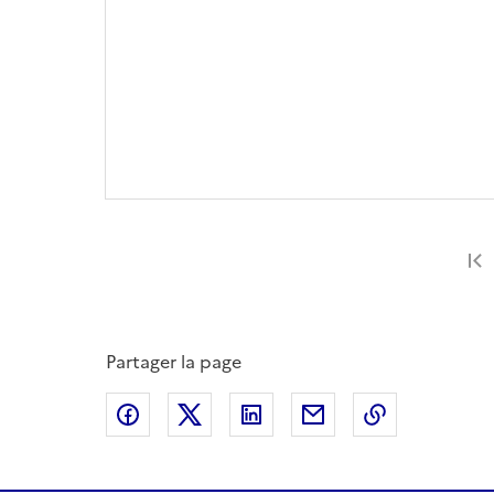
Partager la page
Partager sur Facebook
Partager sur X
Partager sur LinkedIn
Partager par email
Copier le l