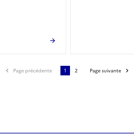
Première page
Page précédente
1
2
Page suivante
ien de la page dans le presse-papier