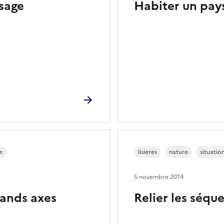
ysage
Habiter un pays
e
lisieres
nature
situatio
5 novembre 2014
rands axes
Relier les séqu