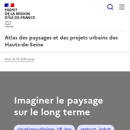
Reche
PRÉFET
DE LA RÉGION
D'ÎLE-DE-FRANCE
Atlas des paysages et des projets urbains des
Hauts-de-Seine
Voir le fil d'Ariane
Imaginer le paysage
sur le long terme
situations-urbaines_UP_Issy
restruct_indust