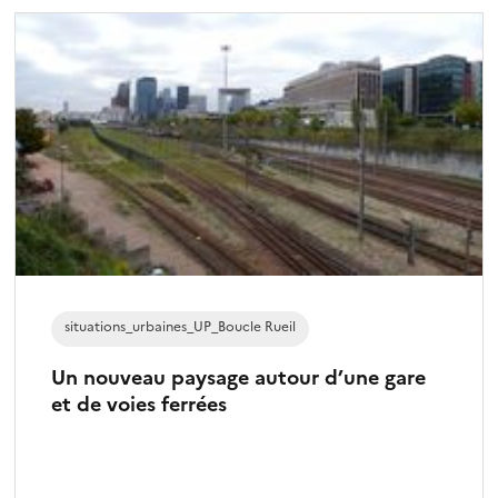
t
r
e
s
é
l
e
c
t
i
o
n
situations_urbaines_UP_Boucle Rueil
n
é
Un nouveau paysage autour d’une gare
)
et de voies ferrées