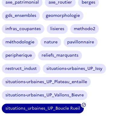
axe_patrimonial
axe_routier
berges
t
i
gds_ensembles
geomorphologie
c
l
infras_coupantes
lisieres
methodo2
e
s
méthodologie
nature
pavillonnaire
peripherique
reliefs_marquants
restruct_indust
situations-urbaines_UP_Issy
situations-urbaines_UP_Plateau_entaille
situations-urbaines_UP_Vallons_Bievre
situations_urbaines_UP_Boucle Rueil
(
f
i
l