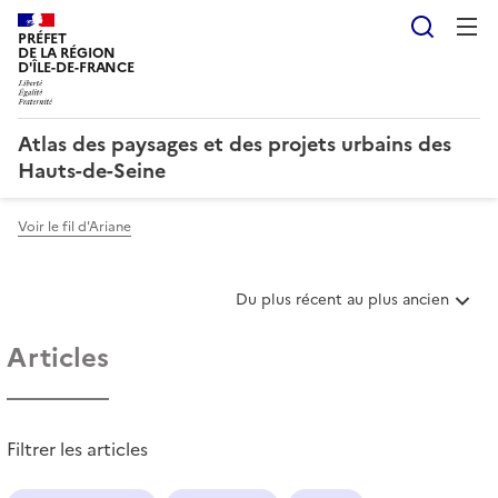
Reche
PRÉFET
DE LA RÉGION
D'ÎLE-DE-FRANCE
Atlas des paysages et des projets urbains des
Hauts-de-Seine
Voir le fil d'Ariane
T
Du plus récent au plus ancien
r
i
Articles
e
r
l
e
Filtrer les articles
s
a
r