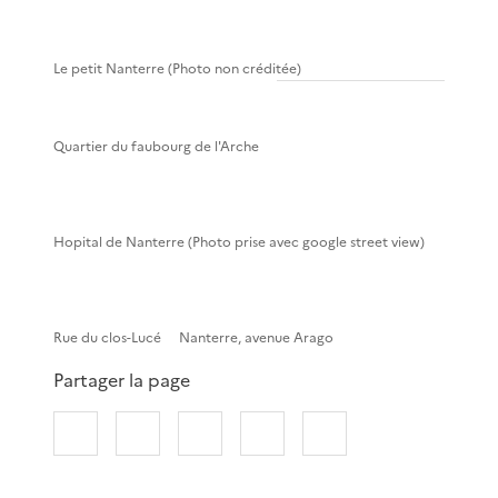
Le petit Nanterre (Photo non créditée)
Quartier du faubourg de l'Arche
Hopital de Nanterre (Photo prise avec google street view)
Rue du clos-Lucé
Nanterre, avenue Arago
Partager la page
Partager sur Facebook
Partager sur X
Partager sur LinkedIn
Partager par email
Copier le lien de 