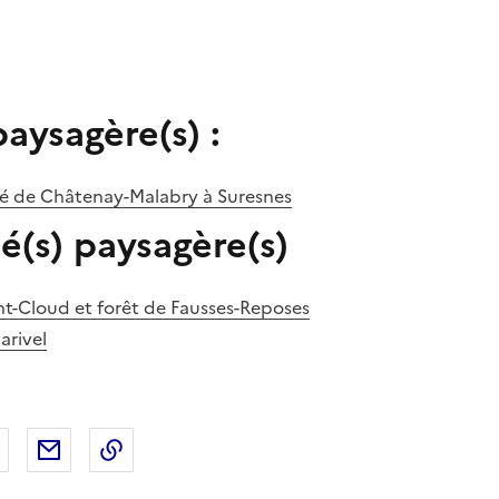
paysagère(s) :
llé de Châtenay-Malabry à Suresnes
é(s) paysagère(s)
nt-Cloud et forêt de Fausses-Reposes
arivel
 Facebook
er sur X
Partager sur LinkedIn
Partager par email
Copier le lien de la page dans le presse-pap