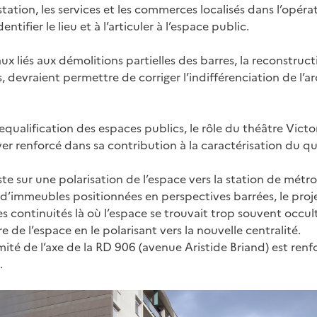
tation, les services et les commerces localisés dans l’opér
entifier le lieu et à l’articuler à l’espace public.
x liés aux démolitions partielles des barres, la reconstruct
, devraient permettre de corriger l’indifférenciation de l’a
requalification des espaces publics, le rôle du théâtre Vic
r renforcé dans sa contribution à la caractérisation du qua
e sur une polarisation de l’espace vers la station de métro 
 d’immeubles positionnées en perspectives barrées, le proj
 continuités là où l’espace se trouvait trop souvent occult
e de l’espace en le polarisant vers la nouvelle centralité.
ité de l’axe de la RD 906 (avenue Aristide Briand) est renf
.