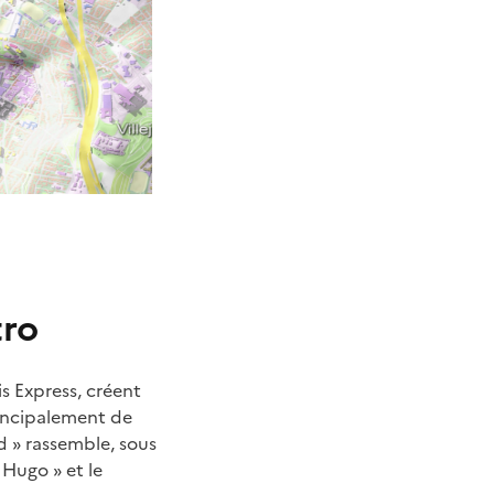
tro
s Express, créent
rincipalement de
d » rassemble, sous
 Hugo » et le