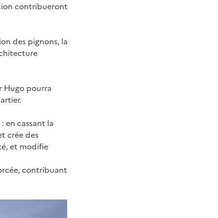
ation contribueront
ion des pignons, la
rchitecture
tor Hugo pourra
rtier.
: en cassant la
et crée des
é, et modifie
orcée, contribuant