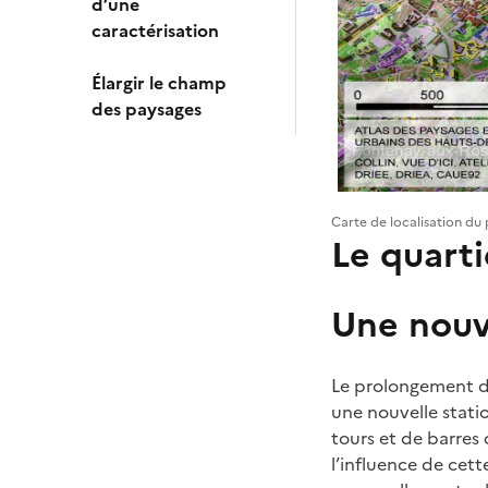
d’une
caractérisation
Élargir le champ
des paysages
Carte de localisation du
Le quart
Une nouv
Le prolongement de
une nouvelle stati
tours et de barres
l’influence de cett