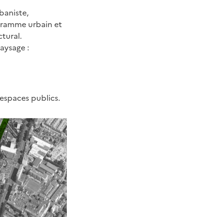
baniste,
gramme urbain et
ctural.
paysage :
 espaces publics.