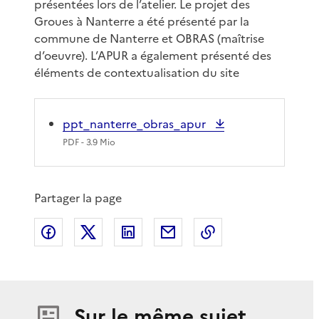
présentées lors de l’atelier. Le projet des
Groues à Nanterre a été présenté par la
commune de Nanterre et OBRAS (maîtrise
d’oeuvre). L’APUR a également présenté des
éléments de contextualisation du site
ppt_nanterre_obras_apur
PDF
- 3.9 Mio
Partager la page
Partager sur Facebook
Partager sur X
Partager sur LinkedIn
Partager par email
Copier le lien de 
Sur le même sujet