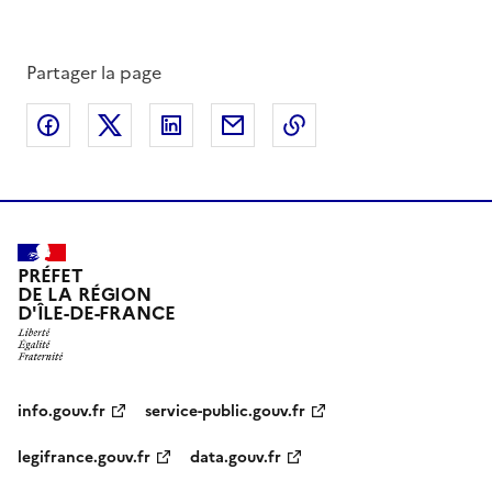
Partager la page
Partager sur Facebook
Partager sur X
Partager sur LinkedIn
Partager par email
Copier le lien de la 
PRÉFET
DE LA RÉGION
D'ÎLE-DE-FRANCE
info.gouv.fr
service-public.gouv.fr
legifrance.gouv.fr
data.gouv.fr