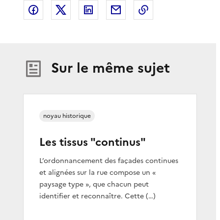
Partager sur Facebook
Partager sur X
Partager sur LinkedIn
Partager par email
Copier le lien de 
Sur le même sujet
noyau historique
Les tissus "continus"
L’ordonnancement des façades continues
et alignées sur la rue compose un «
paysage type », que chacun peut
identifier et reconnaître. Cette (…)