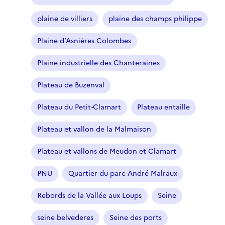
é
plaine de villiers
plaine des champs philippe
)
Plaine d’Asnières Colombes
Plaine industrielle des Chanteraines
Plateau de Buzenval
Plateau du Petit-Clamart
Plateau entaille
Plateau et vallon de la Malmaison
Plateau et vallons de Meudon et Clamart
PNU
Quartier du parc André Malraux
Rebords de la Vallée aux Loups
Seine
seine belvederes
Seine des ports