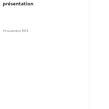
présentation
a
r
t
i
c
l
13 novembre 2013
e
s