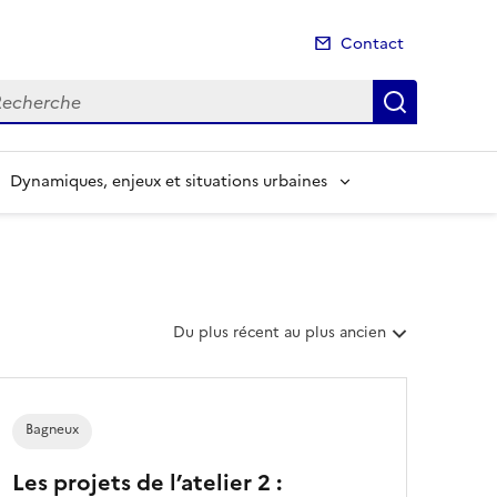
Contact
cherche
Recherch
Dynamiques, enjeux et situations urbaines
T
Du plus récent au plus ancien
r
i
e
r
Bagneux
l
e
Les projets de l’atelier 2 :
s