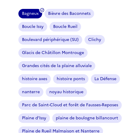
Bagneux
Bièvre des Baconnets
(
f
Boucle Issy
Boucle Rueil
i
l
Boulevard périphérique (SU)
Clichy
t
r
Glacis de Châtillon Montrouge
e
Grandes cités de la plaine alluviale
s
é
histoire axes
histoire ponts
La Défense
l
e
nanterre
noyau historique
c
t
Parc de Saint-Cloud et forêt de Fausses-Reposes
i
o
Plaine d’Issy
plaine de boulogne billancourt
n
n
Plaine de Rueil Malmaison et Nanterre