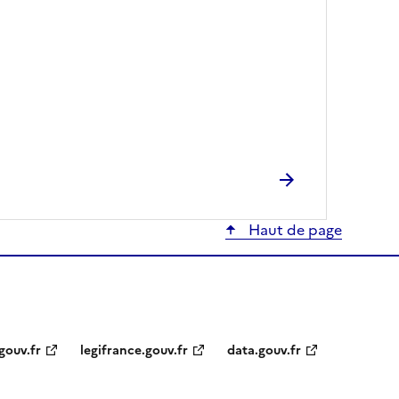
Haut de page
gouv.fr
legifrance.gouv.fr
data.gouv.fr